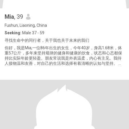
Mia
, 39
Fushun, Liaoning, China
Seeking:
Male 37 - 59
寻找生命中的同行者，关于我也关于未来的我们
你好，我是Mia,一位86年出生的女生，今年40岁，身高1.68米，体
重57公斤，多年来坚持规律的健身和健康的饮食，状态和心态都保
持比实际年龄更轻盈。朋友常说我是外表温柔，内心有主见。我待
人接物温和友善，对自己的生活和选择有着清晰的认知与坚持。 我
曾有过一段婚姻，现已和平结束。一个可爱的儿子跟随父亲一起生
活。我们保持良好的沟通与合作，共同给予孩子关爱经历，让我深
刻的体会到亲密关系的复杂与珍贵，也让我学会的如何更好的爱自
己，经营生活。 如今的我没有过多的牵绊，拥有完整而从容的自
我，我已准备好纯