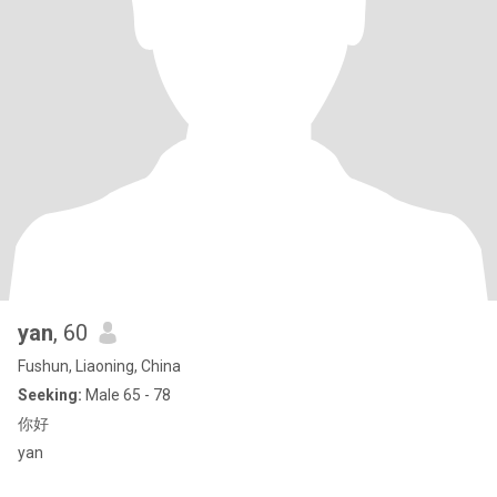
yan
, 60
Fushun, Liaoning, China
Seeking:
Male 65 - 78
你好
yan