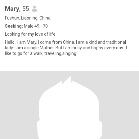
Mary
, 55
Fushun, Liaoning, China
Seeking:
Male 49 - 70
Looking for my love of life
Hello , I am Mary, I come from China. I am a kind and traditional
lady. I am a single Mather. But I am busy and happy every day . I
like to go for a walk, traveling,singing.