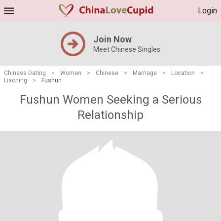
Login
Join Now
Meet Chinese Singles
Chinese Dating
>
Women
>
Chinese
>
Marriage
>
Location
>
Liaoning
>
Fushun
Fushun Women Seeking a Serious
Relationship