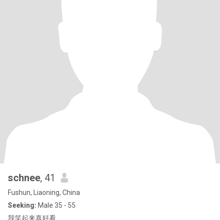
schnee
, 41
Fushun, Liaoning, China
Seeking:
Male 35 - 55
我笑起来真好看