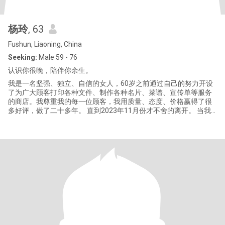
杨玲
, 63
Fushun, Liaoning, China
Seeking:
Male 59 - 76
认识你很晚，陪伴你余生。
我是一名坚强、独立、自信的女人，60岁之前通过自己的努力开设
了为广大顾客打印各种文件、制作各种名片、菜谱、宣传单等服务
的商店。我尊重我的每一位顾客，我用质量、态度、价格赢得了很
多好评，做了二十多年。 直到2023年11月份才不舍的离开。 当我
退休下来才发现，生活中不仅仅是拥有亲人、朋友，更重要的是应
该拥有一份真心的爱，我更想拥有一份来自异国的爱。爱，没有国
界、没有距离、不分肤色、不分年龄，世界已成为一个大家庭。身
边能有一个人拥抱与亲吻，生活