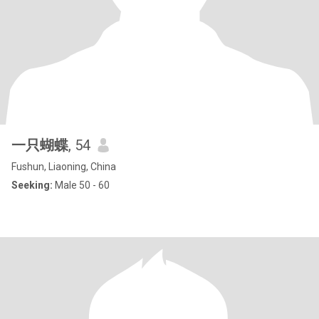
一只蝴蝶
, 54
Fushun, Liaoning, China
Seeking:
Male 50 - 60