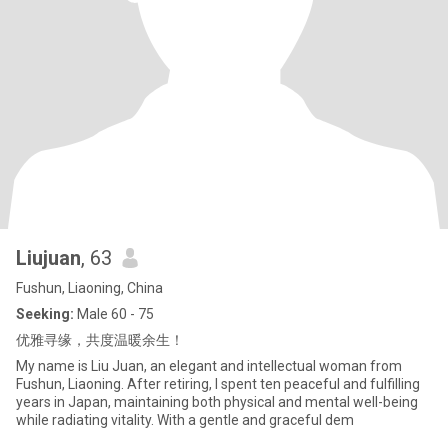
Liujuan
, 63
Fushun, Liaoning, China
Seeking:
Male 60 - 75
优雅寻缘，共度温暖余生！
My name is Liu Juan, an elegant and intellectual woman from
Fushun, Liaoning. After retiring, I spent ten peaceful and fulfilling
years in Japan, maintaining both physical and mental well-being
while radiating vitality. With a gentle and graceful dem