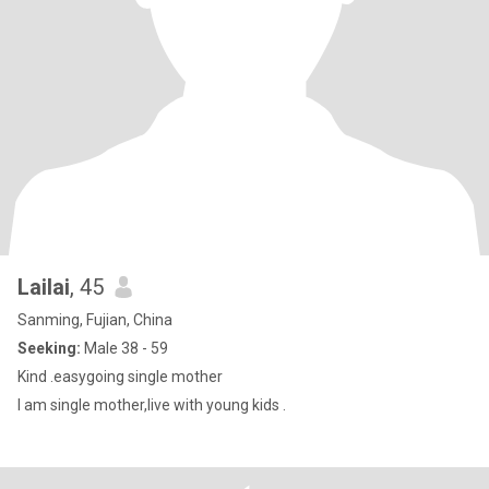
Lailai
, 45
Sanming, Fujian, China
Seeking:
Male 38 - 59
Kind .easygoing single mother
I am single mother,live with young kids .