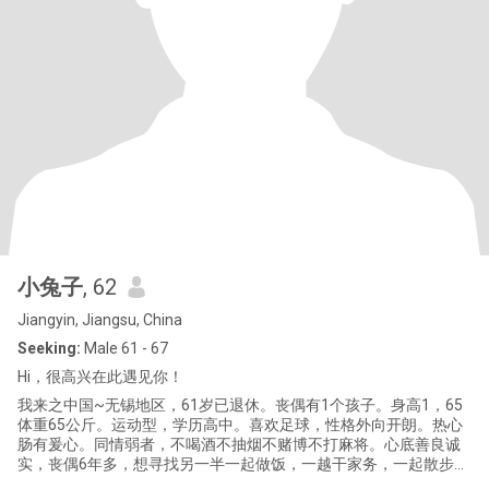
小兔子
, 62
Jiangyin, Jiangsu, China
Seeking:
Male 61 - 67
Hi，很高兴在此遇见你！
我来之中国~无锡地区，61岁已退休。丧偶有1个孩子。身高1，65
体重65公斤。运动型，学历高中。喜欢足球，性格外向开朗。热心
肠有爰心。同情弱者，不喝酒不抽烟不赌博不打麻将。心底善良诚
实，丧偶6年多，想寻找另一半一起做饭，一越干家务，一起散步，
一起聊天，一起旅行，相互尊重，相互关怀，相互理解，相互包