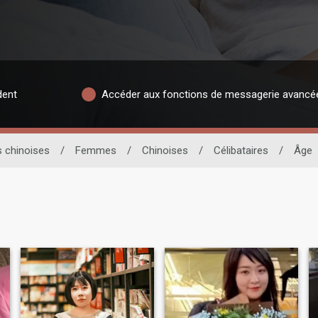
dent
Accéder aux fonctions de messagerie avancé
 chinoises
/
Femmes
/
Chinoises
/
Célibataires
/
Âge