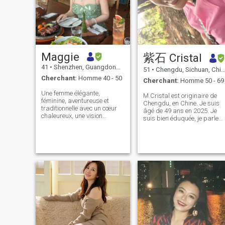
Maggie
紫石 Cristal
41
•
Shenzhen, Guangdong, Chine
51
•
Chengdu, Sichuan, Chine
Cherchant:
Homme 40 - 50
Cherchant:
Homme 50 - 69
Une femme élégante,
M Cristal est originaire de
féminine, aventureuse et
Chengdu, en Chine. Je suis
traditionnelle avec un cœur
âgé de 49 ans en 2025. Je
chaleureux, une vision
suis bien éduquée, je parle
optimiste et un esprit
couramment l'anglais.
pratique. Diplômé d'un MBA
J'aime l'art, la danse et le
et ayant plus de dix ans
fitness. Je garde mon corps
d'expérience dans la gestion
en forme, et je ne suis pas
d'entreprises américaines,
fatiguée. Je suis
j'apprécie le pragmatisme et
désespérément à la
l'esprit proactif. Je travaille
recherche d'un gentleman
en tant que mentor de
comme âme sœur et qui est
l'industrie pour le
sérieux, plein d'humour,
programme de maîtrise en
passionné, fidèle, honnête,
commerce international d'une
intègre Je suis
école de commerce,
financièrement en sécurité,
partageant mon expérience
étant mon futur mari, tu es
professionnelle et mes idées
supposé me soutenir