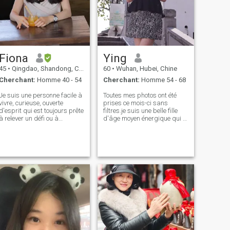
Fiona
Ying
45
•
Qingdao, Shandong, Chine
60
•
Wuhan, Hubei, Chine
Cherchant:
Homme 40 - 54
Cherchant:
Homme 54 - 68
Je suis une personne facile à
Toutes mes photos ont été
vivre, curieuse, ouverte
prises ce mois-ci sans
d'esprit qui est toujours prête
filtres.je suis une belle fille
à relever un défi ou à
d'âge moyen énergique qui a
affronter une aventure.
voyagé a Lot, aux États-Unis,
J'adore voyager, lire et faire
Dubaï, Singapour, Thaïlande
de l'exercice. Je suis un
et ainsi de suite. Détenez un
gourmand qui adore essayer
visa touristique américain de
de nouveaux restaurants.
10 ans Retraité maintenant,
Ces passions de moi
qui est un âge relativement
façonnent une version
précoce de la retraite en
multidimensionnelle et
Chine, je suis sur le salaire
positive de moi. Je suis
de retraite, et je le suis aussi
intéressé par une relation
Travailler un emploi de vente
sérieuse qui pourrait
à temps plein avec des
finalement mener au
heures libres. Je suis joyeux
ariage. En ce qui concerne
et vivre, la vie amoureuse,
le mariage et la vie familiale,
comme la musique, la