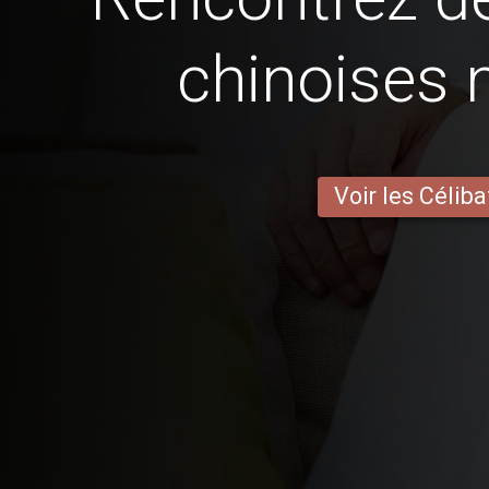
chinoises 
Voir les Céliba