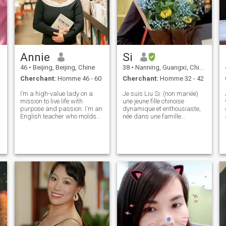
Annie
Si
46
•
Beijing, Beijing, Chine
38
•
Nanning, Guangxi, Chine
Cherchant:
Homme 46 - 60
Cherchant:
Homme 32 - 42
I’m a high-value lady on a
Je suis Liu Si: (non mariée)
mission to live life with
une jeune fille chinoise
purpose and passion. I'm an
dynamique et enthousiaste,
English teacher who molds
née dans une famille
young minds. I’m an
chaleureuse et aimante en
adventurer, a learner, and a
janvier 1988, l'unique enfant
loyal partner. I find joy in
de mes parents. J'aime
laughter and believe that
apprendre et explorer. Je
life’s too short not to savor
sais. J'ai reçu une éducation
every mom
plus élevée. Je suis diplômé
de l'Université de la Nouvelle-
Galles du Sud en Australie
avec une maîtrise en gestion
des risques et Top Education
Institute en Australie a
obtenu un master en
comptabilité professionnelle.
m
J'ai de bonnes compétences