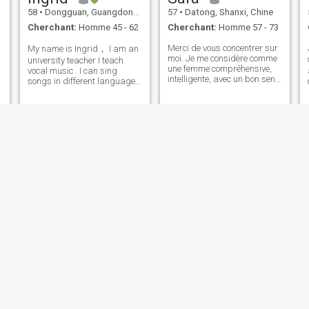
58
•
Dongguan, Guangdong, Chine
57
•
Datong, Shanxi, Chine
Cherchant:
Homme 45 - 62
Cherchant:
Homme 57 - 73
Merci de vous concentrer sur
My name is Ingrid， I am an
moi. Je me considère comme
university teacher I teach
une femme compréhensive,
vocal music . I can sing
intelligente, avec un bon sens
songs in different languages
e
de l'humour, qui cherche un
such as Italian, German,
e
amant et qui mène J'aime
English. I divorced many
lire et regarder des films
years ago. I am a Christian
basés sur des faits réels.
as well, so I would like to find
C'est-à-dire en faisant de la
a partner who has similar v
randonnée, en voyageant, à
cheval, en prenant des
e
photos, en écoutant J'espère
profiter du reste de ma vie
avec mon partenaire. (S'il
vous plaît, arrêtez les
escrocs, ne perdez pas votre
temps)
mary
Vivien
55
•
Dalian, Liaoning, Chine
48
•
Shanghai, Shanghai, Chine