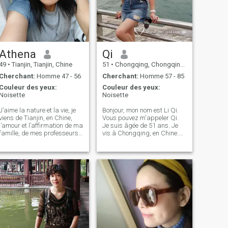
Athena
Qi
49
•
Tianjin, Tianjin, Chine
51
•
Chongqing, Chongqing, Chine
Cherchant:
Homme 47 - 56
Cherchant:
Homme 57 - 85
Couleur des yeux:
Couleur des yeux:
Noisette
Noisette
J’aime la nature et la vie, je
Bonjour, mon nom est Li Qi.
viens de Tianjin, en Chine,
Vous pouvez m'appeler Qi.
l’amour et l’affirmation de ma
Je suis âgée de 51 ans. Je
famille, de mes professeurs
vis à Chongqing, en Chine.
et de mes amis Rends-moi
J'ai travaillé dans un centre
confiant et ensoleillé et ose
commercial. J'habite avec
poursuivre mon rêve.J'aime
ma mère. J'aime le sport, le
me rapprocher de la nature
fitness, voyager, la nourriture
et essayer diverses activités
délicieuse, lire et faire
qui m'intéressent, telles que
pousser des fleurs. Je peux
le sport, l'observation des
cuisiner de délicieux repas.
oiseaux, la photographie,
Je suis belle, gentille et
Chanter, etc J'aime voir le
optimiste. J'ai eu une fois un
monde avec une paire d'yeux
mariage merveilleux, mais la
découvrants, la lecture a
vie est imprévisible. J'ai 51
enrichi mon esprit, la
ans, je vis à Chongqing, en