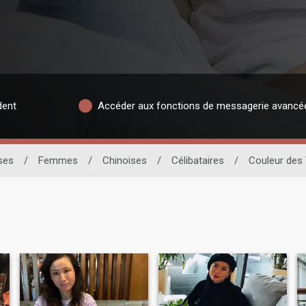
dent
Accéder aux fonctions de messagerie avancé
ses
/
Femmes
/
Chinoises
/
Célibataires
/
Couleur des