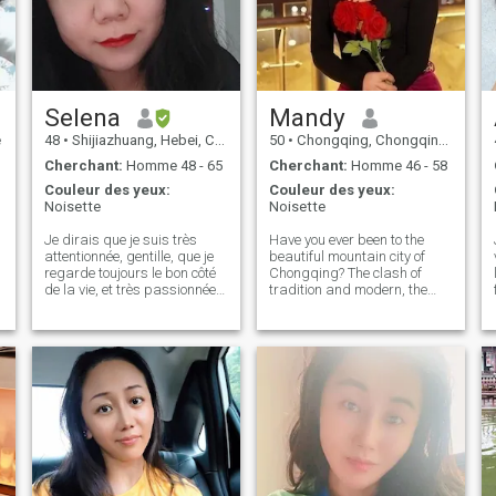
Selena
Mandy
e
48
•
Shijiazhuang, Hebei, Chine
50
•
Chongqing, Chongqing, Chine
Cherchant:
Homme 48 - 65
Cherchant:
Homme 46 - 58
Couleur des yeux:
Couleur des yeux:
Noisette
Noisette
Je dirais que je suis très
Have you ever been to the
attentionnée, gentille, que je
beautiful mountain city of
regarde toujours le bon côté
Chongqing? The clash of
de la vie, et très passionnée
tradition and modern, the
par mon travail. J'aime être
rapid development of
moi-même, être à l'extérieur,
technology, the formation of a
écouter de la musique, jouer
unique cyberpunk style
du violon, aimer ma famille et
happen in Chongqing. The
prendre soin les uns des
hustle and bustle of the city
autres. C'est toujours
life is always co
agréable d'avoir quelqu'un
dans votre vie qui peut vous
faire sourire même quand il
n'est pas là:).