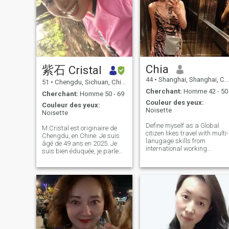
Chia
紫石 Cristal
44
•
Shanghai, Shanghai, Chine
51
•
Chengdu, Sichuan, Chine
Cherchant:
Homme 42 - 50
Cherchant:
Homme 50 - 69
Couleur des yeux:
Couleur des yeux:
Noisette
Noisette
Define myself as a Global
M Cristal est originaire de
citizen likes travel with multi-
Chengdu, en Chine. Je suis
lanugage skills from
âgé de 49 ans en 2025. Je
international working
suis bien éduquée, je parle
environment, with a healthy
couramment l'anglais.
life style , wanna meet good
J'aime l'art, la danse et le
people online for friends or
fitness. Je garde mon corps
pen pal; Not sure about
en forme, et je ne suis pas
having kids and wish to
fatiguée. Je suis
enjoy
désespérément à la
recherche d'un gentleman
comme âme sœur et qui est
sérieux, plein d'humour,
passionné, fidèle, honnête,