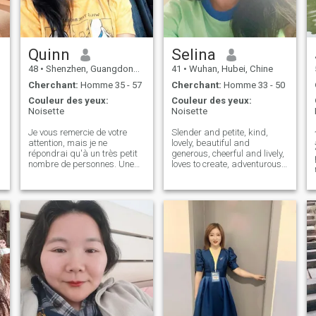
Quinn
Selina
48
•
Shenzhen, Guangdong, Chine
41
•
Wuhan, Hubei, Chine
Cherchant:
Homme 35 - 57
Cherchant:
Homme 33 - 50
Couleur des yeux:
Couleur des yeux:
Noisette
Noisette
Je vous remercie de votre
Slender and petite, kind,
attention, mais je ne
lovely, beautiful and
法
répondrai qu'à un très petit
generous, cheerful and lively,
nombre de personnes. Une
loves to create, adventurous,
a
chose est que nous avons
romantic and passionate,
s
une première impression
knows how to cherish and be
d'une personne 17 secondes
grateful, and pays attention
,
f
avant de la rencontrer, et je
to the quality of life. Pay more
pense que la même chose est
attention to running a fam
vraie pour une grande
probabilité sur Internet.
Assurez-vous d'avoir des
photos, une présentation
suffisamment claire pour
déclencher ma curiosité à
votre sujet, je ne suis pas une
personne arrogante, mais je
n'ai pas le temps ou l'intérêt