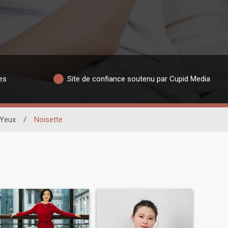
es
Site de confiance soutenu par Cupid Media
 Yeux
/
Noisette