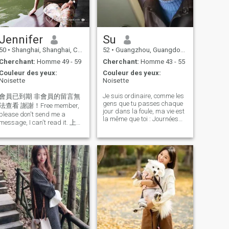
communication a élargi mon
Chine, je suis gérant d'une
horizon, les voyages ont
boutique et j'habite avec ma
satisfait ma curiosité et mon
mère. J'aime le sport, la
désir d'explorer, et faire du
forme physique, les voyages,
bien-être public l'a fait
la cuisine, lire des livres,
Jennifer
Su
réalisé ma valeur personnelle
cultiver des fleurs, cuisiner
50
•
Shanghai, Shanghai, Chine
52
•
Guangzhou, Guangdong, Chine
et sociale
de bons plats,
Cherchant:
Homme 49 - 59
Cherchant:
Homme 43 - 55
Couleur des yeux:
Couleur des yeux:
Noisette
Noisette
Je suis ordinaire, comme les
會員已到期 非會員的留言無
gens que tu passes chaque
查看 謝謝！Free member,
jour dans la foule, ma vie est
please don't send me a
la même que toi : Journées
message, I can't read it. 上海
ensoleillées avec ciel bleu et
人 一直在上海 學習 工作 生
nuages blancs, journées
活 性格 直率 愛憎分明 嫉惡
nuageuses avec nuages
épais roulants, saison des
如仇 三觀正的匪夷所思 所以
pluies joyeuse avec bruine, et
不懷好意的人請馬上轉身 興
Des jours plus communs
趣愛好廣泛 如美食 品茗 旅行
avec d'innombrables
喜劇 特別喜歡運動（網球 羽
répétitions, mais j'aime
毛球 乒乓球 桌球 酷愛游泳和
chaque beauté subtile,
sentiment subtil et joie subtile
健身) 希望我們有共同的愛好
Cette vie ordinaire. Je
外貌和心態都比較年輕 既有
cherche une relation sérieuse.
Si vous jouez juste à des jeux
ou juste pour vous amuser,