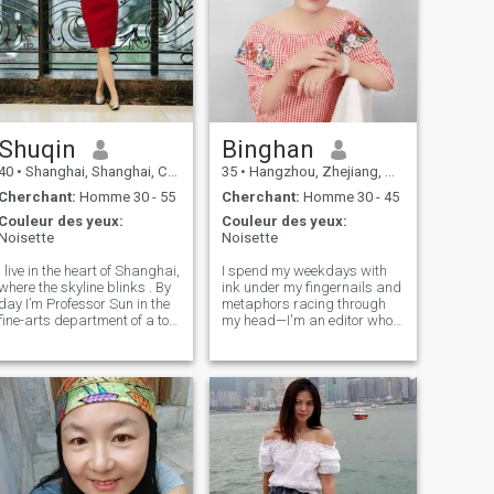
Shuqin
Binghan
40
•
Shanghai, Shanghai, Chine
35
•
Hangzhou, Zhejiang, Chine
Cherchant:
Homme 30 - 55
Cherchant:
Homme 30 - 45
Couleur des yeux:
Couleur des yeux:
Noisette
Noisette
I live in the heart of Shanghai,
I spend my weekdays with
where the skyline blinks . By
ink under my fingernails and
day I’m Professor Sun in the
metaphors racing through
fine-arts department of a top
my head—I'm an editor who
university, guiding freshmen
still gets goosebumps when
through color theory and
the perfect sentence finally
grad students through
clicks. Whether I'm refining
thesis shows; by night I’m
someone else's dream or
back in jeans and paint-s
sneaking in a chapter of my
own, wor