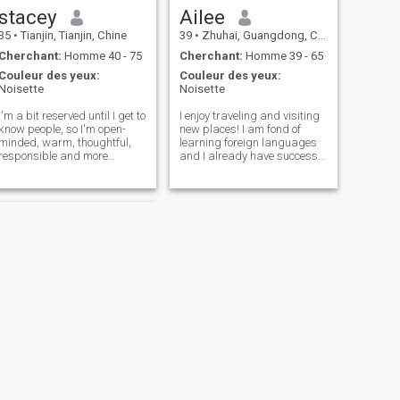
stacey
Ailee
35
•
Tianjin, Tianjin, Chine
39
•
Zhuhai, Guangdong, Chine
Cherchant:
Homme 40 - 75
Cherchant:
Homme 39 - 65
Couleur des yeux:
Couleur des yeux:
Noisette
Noisette
I'm a bit reserved until I get to
I enjoy traveling and visiting
know people, so I'm open-
new places! I am fond of
minded, warm, thoughtful,
learning foreign languages
responsible and more
and I already have success
mature than my age. I'm also
in this! I love East, its culture
sure that I can make you
and peculiarities
laugh. I enjoy being out in
nature
SUIVANT
Cherie