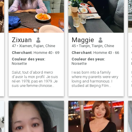
Zixuan
Maggie
47
•
Xiamen, Fujian, Chine
45
•
Tianjin, Tianjin, Chine
Cherchant:
Homme 40 - 69
Cherchant:
Homme 43 - 66
Couleur des yeux:
Couleur des yeux:
Noisette
Noisette
Salut, tout d'abord merci
I was born into a family
d'avoir lu mon profil. Je suis
where my parents were very
né en 1978, pas en 1979. Je
loving and harmonious. I
suis une femme chinoise
studied at Beijing Film
traditionnelle. qui aime rire.
Academy in college and enjoy
Qui est douce et gentille. Je
bringing small ideas and
suis sérieux ici pour trouver
surprises to my life. When I
quelqu'un que j'ai aimé et qui
am not busy, I enjoy reading
m'aime à passer le reste de
books, watching movies, and
ma vie.
traveling