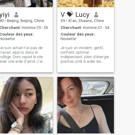
ne le faites pas Contactez-
moi. Merci !
yiyi
V 💝 Lucy
40
•
Beijing, Beijing, Chine
39
•
Xi'an, Shaanxi, Chine
Cherchant:
Homme 29 - 55
Cherchant:
Homme 37 - 54
Couleur des yeux:
Couleur des yeux:
Noisette
Noisette
Je suis actuel n'ai pas de
Je suis un incident, gentil,
travail, appris dans le
confiant, optimal,
collège. Donc rejoint le site
Indépendant, plein d'énergie
avec une aide d'amis J'ai
positive, prêt à aider les
déjà eu quelques copains
autres, reconnaissant et
mais je n'ai pas travaillé.
responsable de ma
Parce qu'ils ne m'achètent
famille.J'aime voyager,
pas de choses. J'aimerais
fitness, randonnée, camping,
trouver un homme riche et
Ski, yoga, animaux, cuisine
humoristique qui peut
et culture de fleurs et
soutenir ma vie, comme faire
légumes, je suis une âme
du shopping, manger dans
sœur qui vient sincèrement
de bons restaurants, aller
ici pour trouver Une relation à
pour le café, le dîner, les
long terme. Je n'aurai pas de
promenades, concert,
jeux ou je refuserai. Si vous
voyage, bonne conversation,
avez la même idée que moi,
explorer des zones
contactez s'il vous plaît Moi.
intéressantes, etc
Merci.