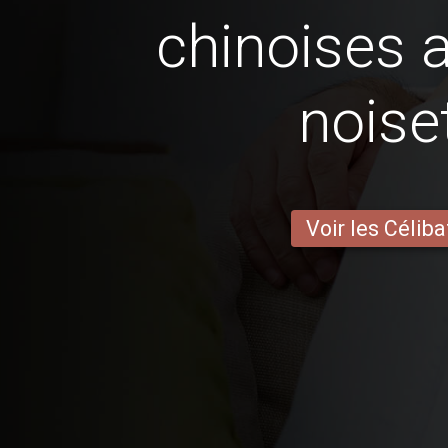
chinoises 
noise
Voir les Céliba