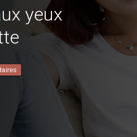
aux yeux
tte
taires