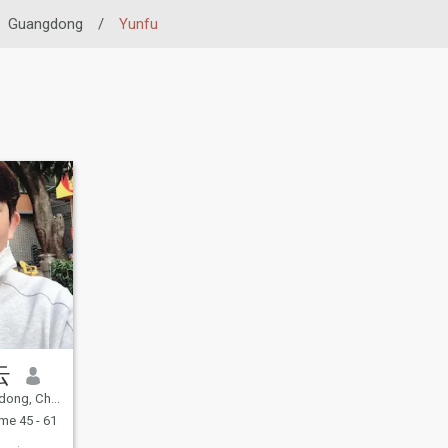
Guangdong
/
Yunfu
云
ng, Chine
e 45 - 61