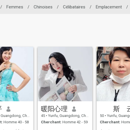
/
Femmes
/
Chinoises
/
Célibataires
/
Emplacement
/
平
暖阳心理
斯 
 Guangdong, Chine
45
•
Yunfu, Guangdong, Chine
50
•
Yunfu, Guangdo
t:
Homme 40 - 58
Cherchant:
Homme 42 - 59
Cherchant:
Homm