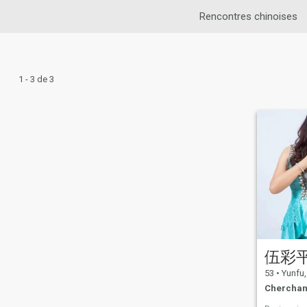
Rencontres chinoises
1 - 3 de 3
伍彩
53
•
Yunfu,
Cherchan