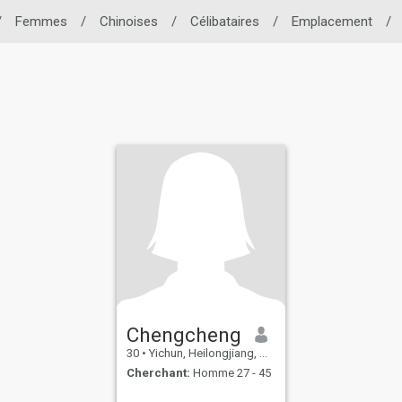
/
Femmes
/
Chinoises
/
Célibataires
/
Emplacement
/
Chengcheng
30
•
Yichun, Heilongjiang, Chine
Cherchant:
Homme 27 - 45