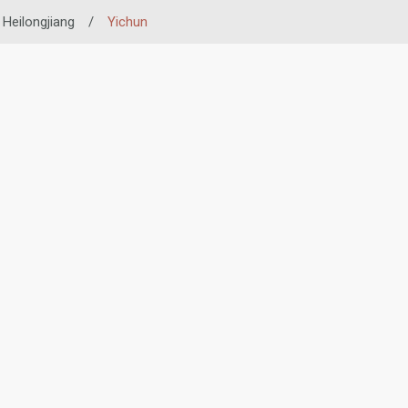
Heilongjiang
/
Yichun