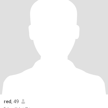
red
, 49