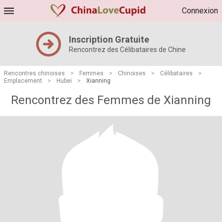
Connexion
Inscription Gratuite
Rencontrez des Célibataires de Chine
Rencontres chinoises
>
Femmes
>
Chinoises
>
Célibataires
>
Emplacement
>
Hubei
>
Xianning
Rencontrez des Femmes de Xianning