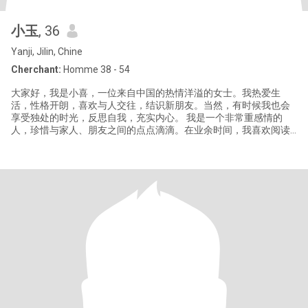
小玉
, 36
Yanji, Jilin, Chine
Cherchant:
Homme 38 - 54
大家好，我是小喜，一位来自中国的热情洋溢的女士。我热爱生
活，性格开朗，喜欢与人交往，结识新朋友。当然，有时候我也会
享受独处的时光，反思自我，充实内心。 我是一个非常重感情的
人，珍惜与家人、朋友之间的点点滴滴。在业余时间，我喜欢阅读
各种书籍，感受文字的魅力；爬山，挑战自我，欣赏大自然的壮
丽；听音乐，让旋律拂去疲惫；户外散步，感受生活的宁静；旅
游，开阔视野，体验不同地区的风土人情。 在特长方面，我非常擅
长烹饪，特别是做一些美味的甜品，让美食传递温暖；整理房间，
让生活环境更加舒适；我还是一名职业美