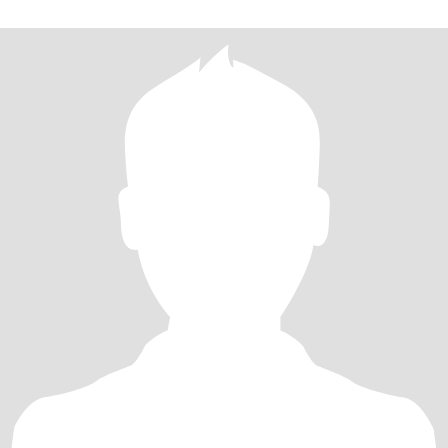
担的男人汉，懂我、疼我、呵护我的男人，是你吗？期待在这个美
丽的春季里，与你相识，相爱，相伴，相互尊重，共度余生，因余
生很贵，一定倍加珍惜。最后祝愿我们青春永住，幸福满满，万事
如意！[O