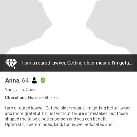
I am a retired lawyer. Getting older means I'm getting better, wiser and more grateful. I'm not without failure or mistakes, but those shaped me to be a better person and you can benefit....... Optimistic, open-minded, kind, funny, well-educated and
Anna
, 64
Yanji, Jilin, Chine
Cherchant:
Homme 60 - 75
I am a retired lawyer. Getting older means I'm getting better, wiser
and more grateful. I'm not without failure or mistakes, but those
shaped me to be a better person and you can benefit.......
Optimistic, open-minded, kind, funny, well-educated and