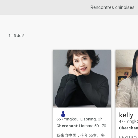
Rencontres chinoises
1 - 5 de 5
kelly
65
•
Yingkou, Liaoning, Chine
47
•
Yingkou
Cherchant:
Homme 50 - 70
Cherchan
我来自中国，今年65岁。丧
Hello! I am