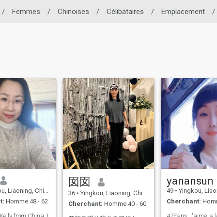
/
Femmes
/
Chinoises
/
Célibataires
/
Emplacement
/
yanansun
囡囡
, Liaoning, Chine
49
•
Yingkou, Liaon
36
•
Yingkou, Liaoning, Chine
t:
Homme 48 - 62
Cherchant:
Homm
Cherchant:
Homme 40 - 60
 Kelly from China. I
47Eans, j'aime la 