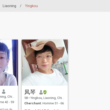
Liaoning
/
Yingkou
凤琴
ing, Chine
58
•
Yingkou, Liaoning, Chine
e 42 - 59
Cherchant:
Homme 51 - 66
lecture de