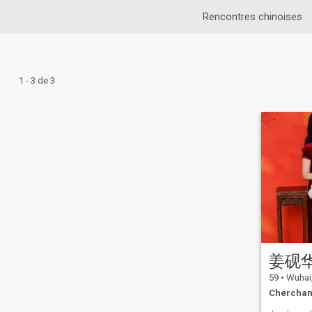
Rencontres chinoises
1 - 3 de 3
姜砚
59
•
Wuhai, 
Cherchan