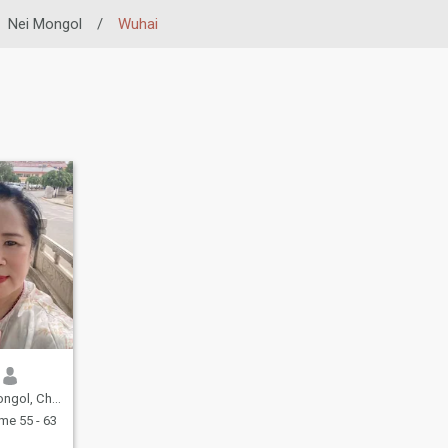
Nei Mongol
/
Wuhai
gol, Chine
e 55 - 63