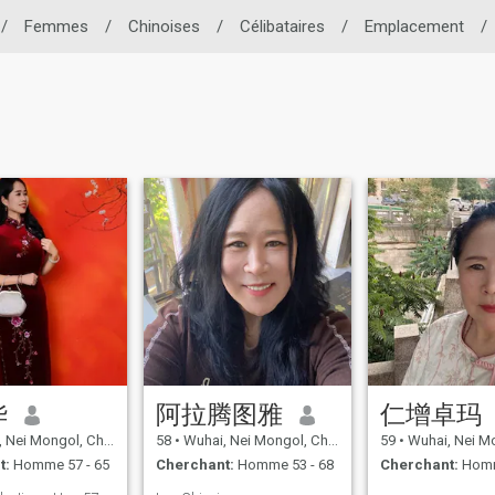
/
Femmes
/
Chinoises
/
Célibataires
/
Emplacement
/
华
阿拉腾图雅
仁增卓玛
Nei Mongol, Chine
58
•
Wuhai, Nei Mongol, Chine
59
•
Wuhai, Nei Mon
t:
Homme 57 - 65
Cherchant:
Homme 53 - 68
Cherchant:
Homm