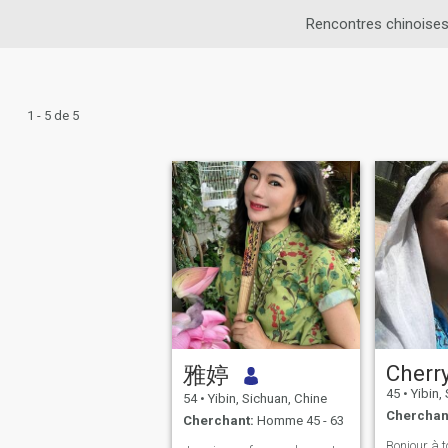
Rencontres chinoise
1 - 5 de 5
Cherr
雅婷
45
•
Yibin,
54
•
Yibin, Sichuan, Chine
Cherchan
Cherchant:
Homme 45 - 63
Bonjour à t