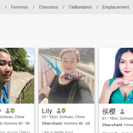
s
/
Femmes
/
Chinoises
/
Célibataires
/
Emplacement
y
Lily
侯樱
 Sichuan, Chine
55
•
Yibin, Sichuan, Chine
61
•
Yibin, Sichuan
t:
Homme 40 - 58
Cherchant:
Homme 48 - 68
Cherchant:
Homm
ous, je suis Cherry
I am a gentle, kind,