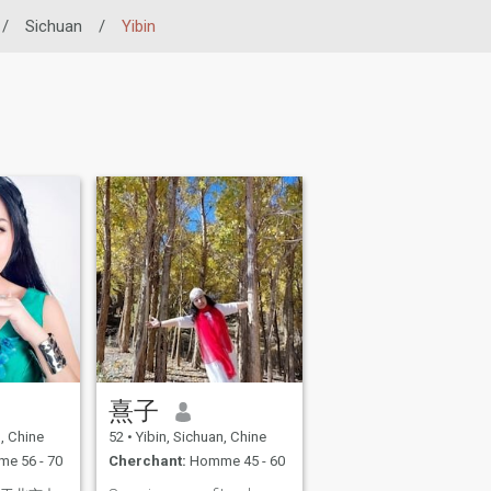
/
Sichuan
/
Yibin
熹子
, Chine
52
•
Yibin, Sichuan, Chine
e 56 - 70
Cherchant:
Homme 45 - 60