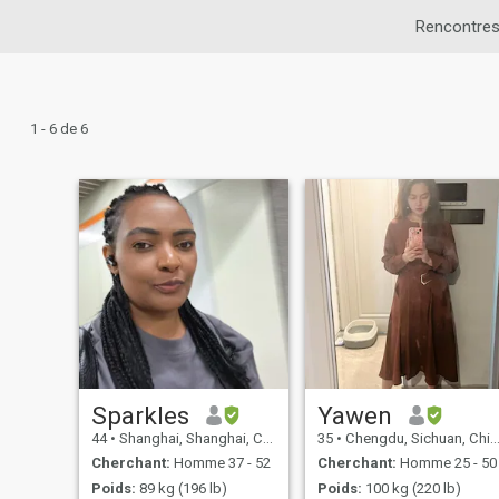
Rencontres
1 - 6 de 6
Sparkles
Yawen
44
•
Shanghai, Shanghai, Chine
35
•
Chengdu, Sichuan, Chine
Cherchant:
Homme 37 - 52
Cherchant:
Homme 25 - 50
Poids:
89 kg (196 lb)
Poids:
100 kg (220 lb)