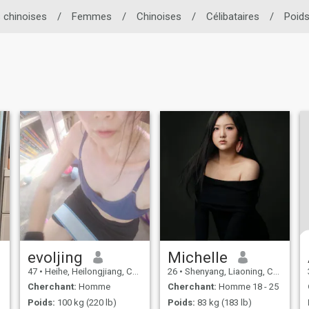
 chinoises
/
Femmes
/
Chinoises
/
Célibataires
/
Poid
evoljing
Michelle
47
•
Heihe, Heilongjiang, Chine
26
•
Shenyang, Liaoning, Chine
Cherchant:
Homme
Cherchant:
Homme 18 - 25
Poids:
100 kg (220 lb)
Poids:
83 kg (183 lb)