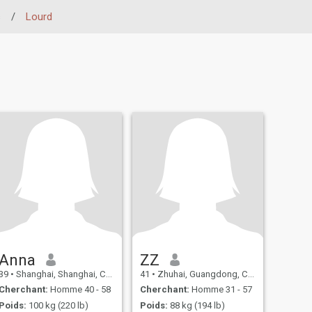
s
/
Lourd
Anna
ZZ
39
•
Shanghai, Shanghai, Chine
41
•
Zhuhai, Guangdong, Chine
Cherchant:
Homme 40 - 58
Cherchant:
Homme 31 - 57
Poids:
100 kg (220 lb)
Poids:
88 kg (194 lb)