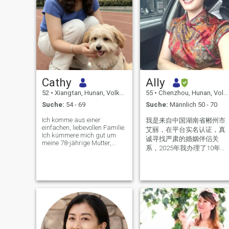
Cathy
Ally
52
•
Xiangtan, Hunan, Volksrep. China
55
•
Chenzhou, Hunan, Volksrep. China
Suche:
54 - 69
Suche:
Männlich 50 - 70
Ich komme aus einer
我是来自中国湖南省郴州市
einfachen, liebevollen Familie.
艾丽，在平台实名认证，真
Ich kümmere mich gut um
诚寻找严肃的婚姻伴侣关
meine 78-jährige Mutter,
系，2025年我办理了10年美
während meine erwachsene
国签证，我今年56岁，离异
Tochter unabhängig in Tokio,
Japan, lebt. Ich habe keine
单身，我是1个男孩子的母
komplizierten familiären
亲，我性格温和，真诚善
Belastungen. Ich bin eine
良，感情专一，对爱情婚姻
unabhängige, aufrichtige
忠贞不渝的女人。喜欢健
und reife Frau mit meinen
身，阅读，养花种植，散
eigenen Gedanken und
Werten. Ich habe eine gut
步，烹饪，喜欢健康简单安
ausgewogene Persönlichkeit
静的生活方式。
- warm, lebendig und