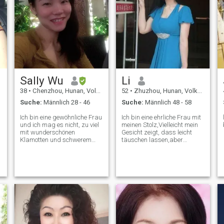
Sally Wu
Li
38
•
Chenzhou, Hunan, Volksrep. China
52
•
Zhuzhou, Hunan, Volksrep. China
Suche:
Männlich 28 - 46
Suche:
Männlich 48 - 58
Ich bin eine gewöhnliche Frau
Ich bin eine ehrliche Frau mit
und ich mag es nicht, zu viel
meinen Stolz,Vielleicht mein
mit wunderschönen
Gesicht zeigt, dass leicht
Klamotten und schwerem
täuschen lassen,aber
Make-up zu zeigen. Jahre
eigentlich,Schwere nicht. Ich
können sich um meine Augen
bin eine lady,Ich möchte nicht
zerknittern, aber nie meine
sagen, dass die Details hier.
Seele falten. Meine
Ich habe ein warmes Herz
Persönlichkeit ist offen,
,Ehrlich,very
beharrlich und
caring,intelligente.mein
rücksichtsvoll. Es wird Ihnen
zukünftiger Mann werden
leicht fallen, mit mir
die ersten I care about.,ich
auszukommen. Ich freue
kann schreiben und
mich darauf, über diese
sprechen gut Deutsch.Ich
Plattform eine ernsthafte
mag alle wunderbaren