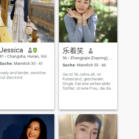
Jessica
乐着笑
41
•
Changsha, Hunan, Volksrep. China
56
•
Zhangjiajie (Dayong), Hunan, Volksrep. China
Suche:
Männlich 35 - 41
Suche:
Männlich 53 - 66
lovely and tender, sensitive
Sie ist 56 Jahre alt, im
but also kind
Ruhestand, geschieden,
Single, hat eine verheiratete
Tochter, ist eine Frau, die das
Leben liebt, eine fröhliche
Persönlichkeit hat, gerne
lacht, gutherzig und ihrem
Mann treu ist, gerne singt,
klettert, gerne reist, kocht,
Gartenarbeit macht. Es gibt
viele Hobbys, die privat
besprochen werden müssen
und darauf warten, dass du
sie entdeckst, haha!