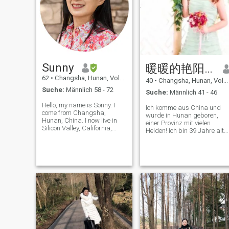
gleichzeitig ruhig. Ich lebe ein
gesundes Leben ohne
schlechte Gewohnheiten: Ich
rauche nicht und trinke
keinen Alkohol. Ich liebe das
ruhige, friedliche Leben, die
Natur und tiefe, herzliche
Gespräche, lese gerne,
Sunny
暖暖的艳阳天
probiere Tee, gehe wandern
und koche, führe einen
62
•
Changsha, Hunan, Volksrep. China
40
•
Changsha, Hunan, Volksrep. China
entspannten, Ich schätze
Suche:
Männlich 58 - 72
Ehrlichkeit, Loyalität,
Suche:
Männlich 41 - 46
gegenseitigen Respekt und
Hello, my name is Sonny. I
echte Kommunikation mehr
Ich komme aus China und
come from Changsha,
als materielle Dinge. Ich
wurde in Hunan geboren,
Hunan, China. I now live in
hasse Heuchelei, Arroganz,
einer Provinz mit vielen
Silicon Valley, California,
Kindheit und emotionale
Helden! Ich bin 39 Jahre alt
USA. I have permanent
Spiele. Ich sehne mich nach
und unverheiratet. Ich bin ein
resident status in the United
aufrichtiger, von ganzem
freundliches, aufrichtiges,
States. I am a retired teacher
Herzen getragener Liebe mit
einfaches, loyales,
who has been engaged in
einem Seelenverwandten, der
wahrheitssuchendes
youth education for more
die gleichen Werte und die
Mädchen. Als ich jung war,
than 30 years.
gleiche spirituelle Frequenz
verfolgte ich meine Karriere
teilt. Ich hoffe, einen stabilen,
und reine, romantische Liebe
verantwortungsvollen, reifen
Ich mag Outdoor-Aktivitäten,
Partner zu treffen, der treu,
wie Bergsteigen, Radfahren
aufgeschlossen und bereit
und einige Outdoor
ist, für einander zu sorgen
Aktivitäten. Ich gehe auch
und den Rest unseres
gerne ins Fitnessstudio, um
Lebens Hand in Hand zu