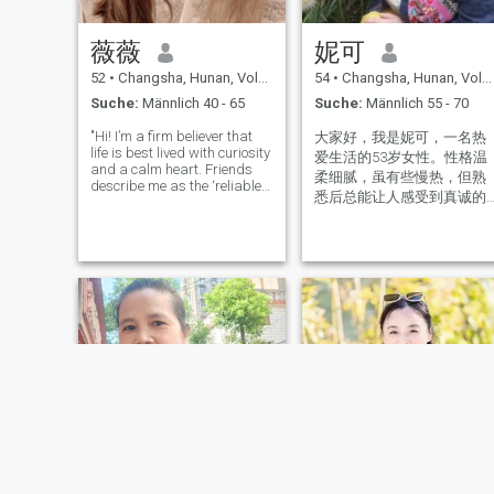
Kulturen kombinieren, AS
Ländern in Asien auch. Und
Und auch Kollisionsflecken
jetzt habe ich noch ein
薇薇
妮可
zwischen den Unterschieden
gültiges Visum für Amerika
und Kanada.
52
•
Changsha, Hunan, Volksrep. China
54
•
Changsha, Hunan, Volksrep. China
Suche:
Männlich 40 - 65
Suche:
Männlich 55 - 70
"Hi! I’m a firm believer that
大家好，我是妮可，一名热
life is best lived with curiosity
爱生活的53岁女性。性格温
and a calm heart. Friends
柔细腻，虽有些慢热，但熟
describe me as the ‘reliable
悉后总能让人感受到真诚的
anchor’ in storms and the
笑容与善意。目前过着充实
‘sunshine planner’ on sunny
days – someone who stays
的独居生活，女儿已组建幸
emotionally balanced even
福家庭，让我有更多时间享
when plans go sideways (he
受自在时光。 注重生活仪式
感：喜欢把家打理得明亮整
洁，窗台绿植、整齐书架、
阳光晒过的床单……用细节装
点温馨小窝。 沉浸式独处时
光：泡一壶花茶安静阅读，
或听着音乐整理旧照片，在
有序的节奏中找到内心安
宁。 身体与心灵总有一个在
路上： 每周三次游泳，享受
水中如飞鸟般的自由舒展 骑