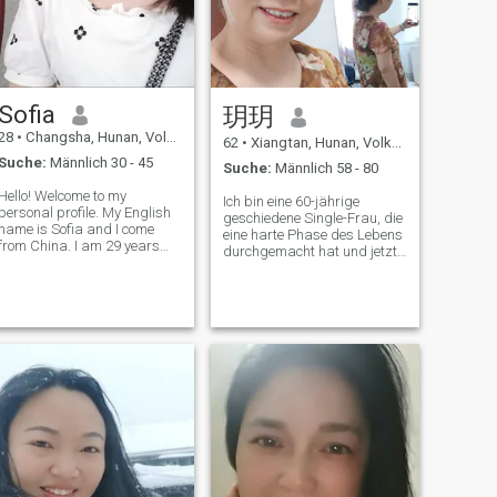
meinem Herzen
Selbsteinschätzung: Reine
Frau mit Koexistenz und
Exquisität! Ich bin ein
auslösendes Buch, das
sorgfältig probiert werden
Sofia
玥玥
muss.
28
•
Changsha, Hunan, Volksrep. China
62
•
Xiangtan, Hunan, Volksrep. China
Suche:
Männlich 30 - 45
Suche:
Männlich 58 - 80
Hello! Welcome to my
Ich bin eine 60-jährige
personal profile. My English
geschiedene Single-Frau, die
name is Sofia and I come
eine harte Phase des Lebens
from China. I am 29 years
durchgemacht hat und jetzt
old and single. I have never
hofft, es zu tun Finde einen
been married and have no
wirklich liebevollen Partner,
children. I used to be a
mit dem ich den Rest meines
Chinese teacher, but due to
Lebens verbringen kann
some reasons, I quit this job.
Rentner, obwohl er ins Alter
I am planni
gekommen ist, aber ich halte
immer noch eine positive
Einstellung zum Leben Ich
habe eine Vielzahl von
Interessen, einschließlich
Reisen, Klettern, Wandern,
Fernsehen und Musik hören.
Reisen ist eine meiner
Lieblingsaktivitäten. Ich