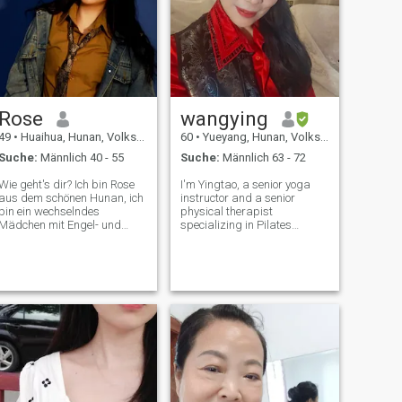
Rose
wangying
49
•
Huaihua, Hunan, Volksrep. China
60
•
Yueyang, Hunan, Volksrep. China
Suche:
Männlich 40 - 55
Suche:
Männlich 63 - 72
Wie geht's dir? Ich bin Rose
I'm Yingtao, a senior yoga
aus dem schönen Hunan, ich
instructor and a senior
bin ein wechselndes
physical therapist
Mädchen mit Engel- und
specializing in Pilates
Teufelsseite, ich bin noch
rehabilitation. I was born
würdevoll Ich bin in dieser
and raised by the Dongting
Rolle etwas intim, ich habe
Lake—this land has
sehr süß gefangen und Die
endowed me with confidence,
Tochter war sehr herzhaft...
optimism, kindness and
Ich bin eine Tasse Tee nach
straightforwardness. In dai
den Höhen und Tiefen
Vielleicht wird das Leben nie
wie "Liebe in der Kirchenzeit"
interpretiert, aber ich kann
immer noch nicht aufhören,
das wahrste selbst zu sein,
und Ich verfolge ihn in