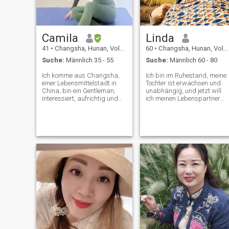
Camila
Linda
41
•
Changsha, Hunan, Volksrep. China
60
•
Changsha, Hunan, Volksrep. China
Suche:
Männlich 35 - 55
Suche:
Männlich 60 - 80
Ich komme aus Changsha,
Ich bin im Ruhestand, meine
einer Lebensmittelstadt in
Tochter ist erwachsen und
China, bin ein Gentleman,
unabhängig, und jetzt will
interessiert, aufrichtig und
ich meinen Lebenspartner
direkt Hunan Girl Ich bin
finden, um uns für den Rest
neugierig auf Dinge. Ich
unseres Lebens an der Han
versuche gerne verschiedene
zu halten. Mein Charakter,
Erfahrungen und fordere die
zärtlich, aufgeschlossen,
heraus Ich habe mich seit
freundlich, rücksichtsvoll,
meiner Jugend gerne
ehrlich, zuverlässig,
amerikanische Filme
aufrichtig gegenüber
angesehen, und als ich
anderen. Meine Hobbys:
aufwuchs, reiste ich dorthin
Wandern, Tischtennis,
Viele fremde Orte und lernten
Schwimmen, Reisen, Tanzen,
die Unterschiede zwischen
Kochen, Lesen, Filme
chinesischer und westlicher
schauen, Sport treiben. Ich
Kultur kennen Traditionelle
bin in mehr als zehn Länder
chinesische Kultur und
gereist, Amerika, Kanada,
westliche Werte,
Australien, Neuseeland,
insbesondere Produkte, die
Frankreich, Spanien,
östliche und westliche
Ägypten. und in einigen