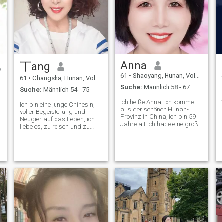
Beziehung mit der richtigen
Dinge. Musik . Filme
Person aufzunehmen,
,tanzen,Reisen.ect. Ich mag
unabhängig von der Distanz
die Blumen, wie Verschleiß
zwischen uns. Ich will lieben
der schönen Kleider.Und ich
und geliebt werden. Ich habe
mag üben , halten
eine tiefe Sehnsucht nach
Gesundheit und Form.und
einer langfristigen und
bleiben in guter Stimmung.
stabilen Beziehung mit dem
Anna
丅ang
Mann, den ich liebe.
Hoffentlich kann ich ihn jeden
61
•
Shaoyang, Hunan, Volksrep. China
61
•
Changsha, Hunan, Volksrep. China
Tag küssen und umarmen,
Suche:
Männlich 58 - 67
und wir können jeden Morgen
Suche:
Männlich 54 - 75
zusammen aufwachen. Ich
Ich heiße Anna, ich komme
sehe sogar dieses Bild in
Ich bin eine junge Chinesin,
aus der schönen Hunan-
meinem Kopf... wir verlieben
voller Begeisterung und
Provinz in China, ich bin 59
uns in einander und werden
Neugier auf das Leben, ich
Jahre alt Ich habe eine große
eines Tages heiraten. Meiner
liebe es, zu reisen und zu
Auswahl an Hobbys,
Meinung nach ist weder das
retten Ich hoffe, den Rest
Respekt, Natur, voller
Aussehen noch das Geld der
meines Lebens damit zu
Leidenschaft Ich bin
Schlüssel für eine lange und
verbringen, jeden Winkel der
männlich, gütig, respektiere
glückliche transnationale
Welt mit einem geliebten
das Alte und liebe die
Ehe. Es ist das gemeinsame
Mann zu erkunden, der dem
Jungen, fleißig und
Wachstum des Geistes...
Leben gegenübersteht Ich
vorsichtig, liebe es, Musik zu
Geduld und Erfahrungen, um
.
träume davon, mein Leben
hören Ich mag Reisen, habe
kulturelle Unterschiede zu
mit einem Mann zu teilen,
eine gute Einstellung und
überwinden, zu lernen,
dessen Werte mit meinen
gute Werte, koche gerne und
Vorteile und
übereinstimmen, der die Welt
koche oft leckeres Essen
Komplementaritäten
bereist Zusammen und
Meine Familie, ich bin sehr
zwischen ihnen zu schätzen.
probieren Sie köstliche
glücklich, wenn ich sehe, wie
Ich werde dich den ganzen