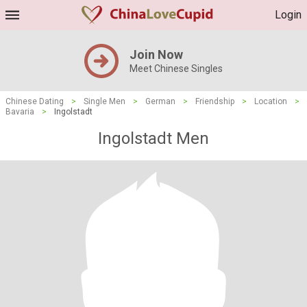
Login
Join Now
Meet Chinese Singles
Chinese Dating
>
Single Men
>
German
>
Friendship
>
Location
>
Bavaria
>
Ingolstadt
Ingolstadt Men