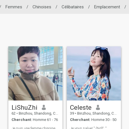
/
Femmes
/
Chinoises
/
Célibataires
/
Emplacement
/
LiShuZhi
Celeste
62
•
Binzhou, Shandong, Chine
39
•
Binzhou, Shandong, Chine
Cherchant:
Homme 61 - 76
Cherchant:
Homme 30 - 50
Je suis une femme chinoise
Je vous salue! " (NdT: "