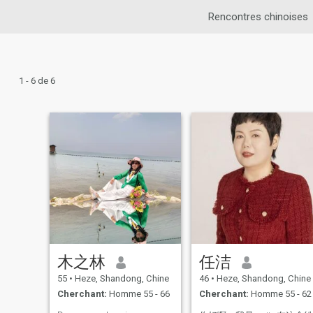
Rencontres chinoises
1 - 6 de 6
木之林
任洁
55
•
Heze, Shandong, Chine
46
•
Heze, Shandong, Chine
Cherchant:
Homme 55 - 66
Cherchant:
Homme 55 - 62