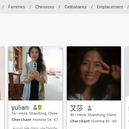
/
Femmes
/
Chinoises
/
Célibataires
/
Emplacement
/
yulian
艾莎
56
•
Heze, Shandong, Chine
40
•
Heze, Shandong, Chine
Cherchant:
Homme 54 - 67
Cherchant:
Homme 45 - 60
Je suis née dans une famille