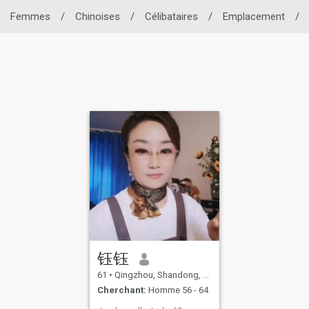
Femmes
/
Chinoises
/
Célibataires
/
Emplacement
/
钰钰
61
•
Qingzhou, Shandong, Chine
Cherchant:
Homme 56 - 64